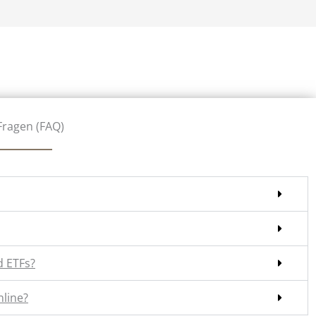
Fragen (FAQ)
d ETFs?
nline?