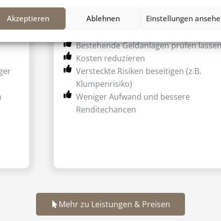
Akzeptieren
Ablehnen
Einstellungen anseh
Depotanalyse München
Bestehende Geldanlagen prüfen lasse
Kosten reduzieren
ger
Versteckte Risiken beseitigen (z.B.
Klumpenrisiko)
m
Weniger Aufwand und bessere
Renditechancen
Mehr zu Leistungen & Preisen