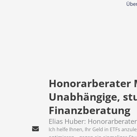
Skip
Übe
to
content
Honorarberater 
Unabhängige, st
Finanzberatung
Elias Huber: Honorarberate
Ich helfe Ihnen, Ihr Geld in ETFs anz